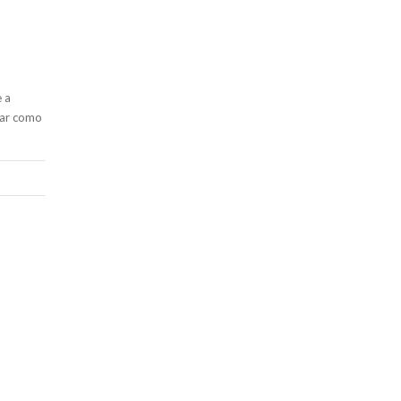
 a
lar como