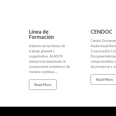
Línea de
CENDOC
Formación
Centro Documen
Además de las líneas de
Audiovisual Naci
trabajo gremial y
Corporación Co
organizativo, ALADOS
Documentalista
siempre ha impulsado el
comprometida co
componente académico de
de preservar y ac
manera continua….
Read More
Read More