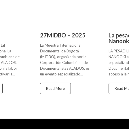
27MIDBO – 2025
La pesad
Nanoo
tal
La Muestra Internacional
onal La
Documental de Bogotá
LA PESADIL
lombiana de
(MIDBO), organizada por la
NANOOKLa p
s ALADOS,
Corporación Colombiana de
especializad
n la labor
Documentalistas ALADOS, es
Documental 
tivar la…
un evento especializado…
acceso a la 
Read More
Read M