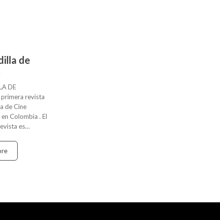
illa de
k
LA DE
rimera revista
a de Cine
en Colombia . El
revista es…
ore