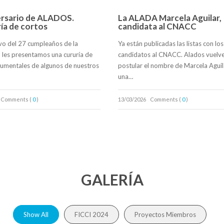
ersario de ALADOS.
La ALADA Marcela Aguilar,
ía de cortos
candidata al CNACC
vo del 27 cumpleaños de la
Ya están publicadas las listas con los
, les presentamos una cururía de
candidatos al CNACC. Alados vuelve
umentales de algunos de nuestros
postular el nombre de Marcela Agui
una…
Comments (
0
)
13/03/2026
Comments (
0
)
GALERÍA
Show All
FICCI 2024
Proyectos Miembros