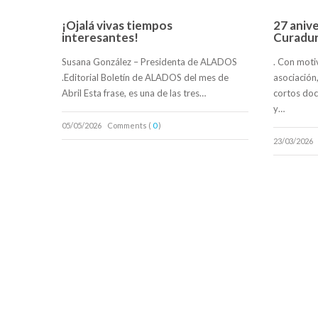
¡Ojalá vivas tiempos
27 aniv
interesantes!
Curadur
Susana González – Presidenta de ALADOS
. Con moti
.Editorial Boletín de ALADOS del mes de
asociación
Abril Esta frase, es una de las tres…
cortos doc
y…
05/05/2026
Comments (
0
)
23/03/2026