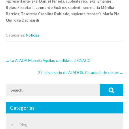
representante legal
Daniel Pineda
, suplente rep. legal
Emanuel
Rojas
; Secretaría
Leonardo Suárez
, suplente secretaría
Mónika
Barrios
; Tesorería
Carolina Robledo,
suplente tesorería
María Pia
Quiroga Dachiardi
Categories:
Noticias
Post
←
La ALADA Marcela Aguilar, candidata al CNACC
navigation
27 aniversario de ALADOS. Curaduría de cortos
→
Categorías
Blog