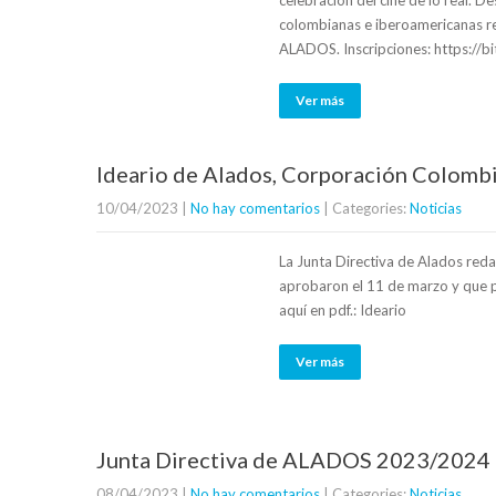
celebración del cine de lo real.
colombianas e iberoamericanas r
ALADOS. Inscripciones: https://b
Ver más
Ideario de Alados, Corporación Colomb
10/04/2023
|
No hay comentarios
| Categories:
Noticias
La Junta Directiva de Alados reda
aprobaron el 11 de marzo y que p
aquí en pdf.: Ideario
Ver más
Junta Directiva de ALADOS 2023/2024
08/04/2023
|
No hay comentarios
| Categories:
Noticias