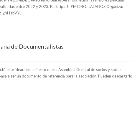
 Desde la #25MIDBO#RecrearloReal esperamos recibir las mejores películas
ealizadas entre 2022 y 2023. Participa!!! #MIDBOesALADOS Organiza:
it.ly/41zbVYL
iana de Documentalistas
ctó este ideario-manifiesto que la Asamblea General de socios y socias
asa a ser un documento de referencia para la asociación. Pueden descargarl