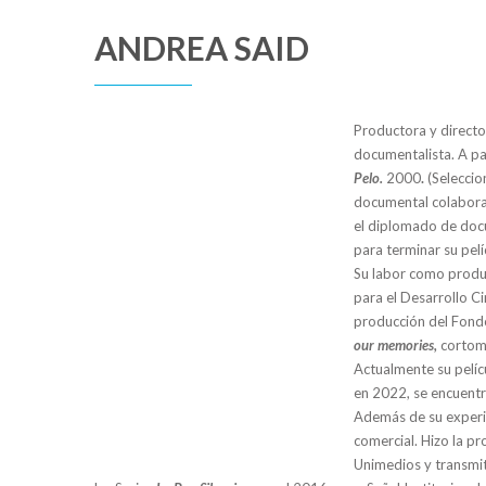
ANDREA SAID
Productora y directo
documentalista. A pa
Pelo.
2000
.
(Seleccio
documental colabora
el diplomado de docu
para terminar su pelí
Su labor como produ
para el Desarrollo Ci
producción del Fondo
our memories,
cortom
Actualmente su pelíc
en 2022, se encuentr
Además de su experie
comercial. Hizo la pr
Unimedios y transmit