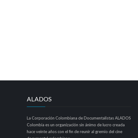
ALADOS
La Corporación Colombiana de Documentalistas ALADOS
Colombia es un organización sin ánimo de lucro creada
hace veinte años con el fin de reunir al gremio del cine