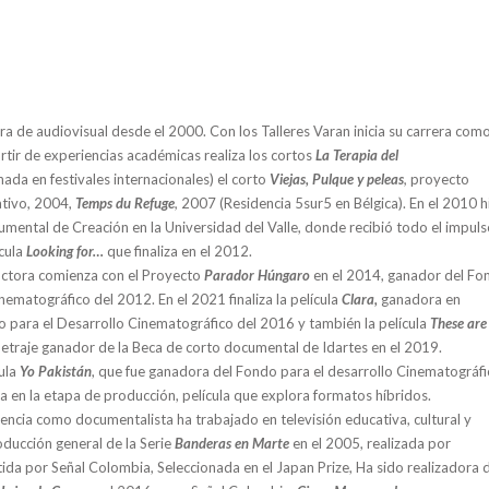
ra de audiovisual desde el 2000. Con los Talleres Varan inicia su carrera com
rtir de experiencias académicas realiza los cortos
La Terapia del
nada en festivales internacionales) el corto
Viejas, Pulque y peleas
,
proyecto
tivo, 2004,
Temps du Refuge
,
2007 (Residencia 5sur5 en Bélgica). En el 2010 h
mental de Creación en la Universidad del Valle, donde recibió todo el impul
cula
Looking for…
que finaliza en el 2012.
ctora comienza con el Proyecto
Parador Húngaro
en el 2014, ganador del Fo
nematográfico del 2012. En el 2021 finaliza la película
Clara,
ganadora en
 para el Desarrollo Cinematográfico del 2016 y también la película
These are
etraje ganador de la Beca de corto documental de Idartes en el 2019.
ula
Yo Pakistán
, que fue ganadora del Fondo para el desarrollo Cinematográf
a en la etapa de producción, película que explora formatos híbridos.
ncia como documentalista ha trabajado en televisión educativa, cultural y
oducción general de la Serie
Banderas en Marte
en el 2005, realizada por
ida por Señal Colombia, Seleccionada en el Japan Prize, Ha sido realizadora 