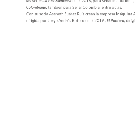
las Series
La Paz Silenciosa
en el 2016, para Señal Institucional
Colombiano,
también para Señal Colombia, entre otras.
Con su socia Aseneth Suárez Ruiz crean la empresa
Máquina 
dirigida por Jorge Andrés Botero en el 2019 ,
El Pantera
, diri