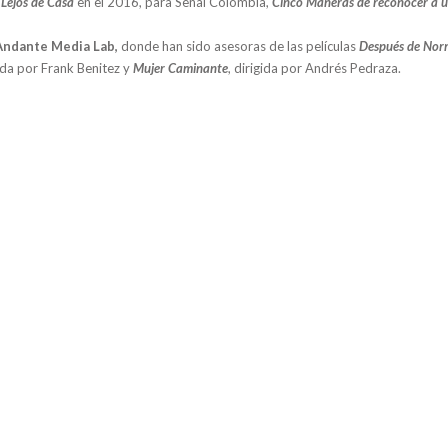
,
Lejos de Casa
en el 2016, para Señal Colombia,
Cinco Maneras de reconocer a 
Andante Media Lab,
donde han sido asesoras de las películas
Después de No
gida por Frank Benitez y
Mujer Caminante
, dirigida por Andrés Pedraza.