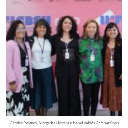
— Gerylee Polanco, Margarita Herrera e Isabel Valdés Compartimos