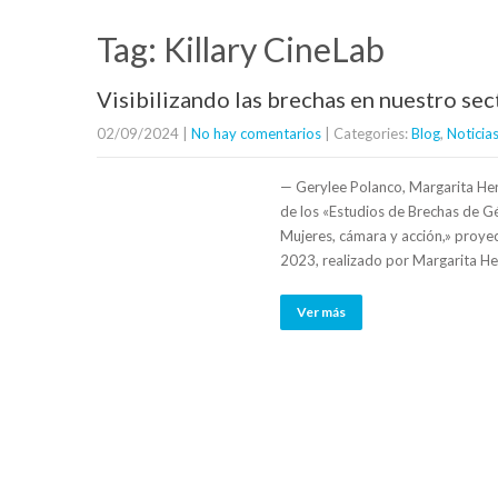
Tag: Killary CineLab
Visibilizando las brechas en nuestro sec
02/09/2024
|
No hay comentarios
| Categories:
Blog
,
Noticia
— Gerylee Polanco, Margarita Herr
de los «Estudios de Brechas de Gé
Mujeres, cámara y acción,» proye
2023, realizado por Margarita He
Ver más