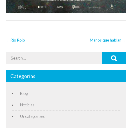
Post
←
Río Rojo
Manos que hablan
→
navigation
Categorías
Blog
Noticias
Uncategorized