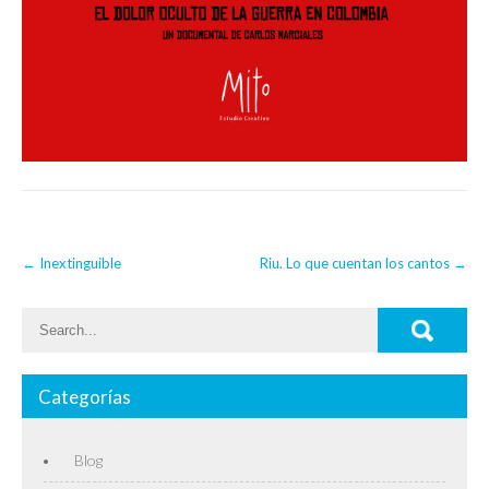
Post
←
Inextinguible
Riu. Lo que cuentan los cantos
→
navigation
Categorías
Blog