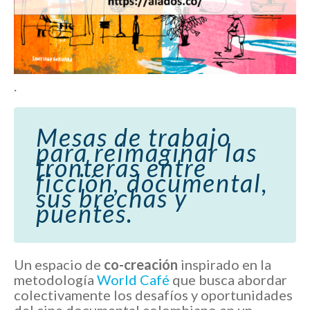
.
Mesas de trabajo
para reimaginar las
fronteras entre
ficción, documental,
sus brechas y
puentes.
Un espacio de
co-creación
inspirado en la
metodología
World Café
que busca abordar
colectivamente los desafíos y oportunidades
del cine documental colombiano en un