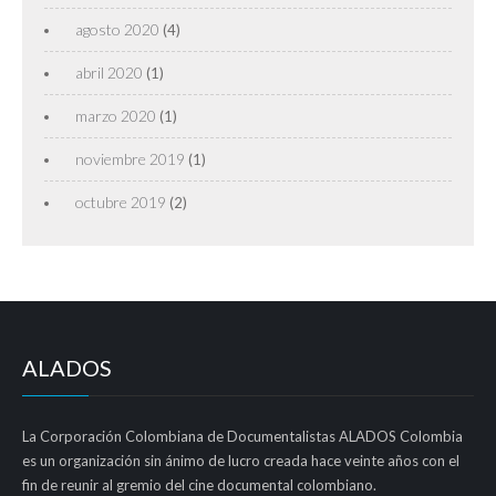
agosto 2020
(4)
abril 2020
(1)
marzo 2020
(1)
noviembre 2019
(1)
octubre 2019
(2)
ALADOS
La Corporación Colombiana de Documentalistas ALADOS Colombia
es un organización sin ánimo de lucro creada hace veinte años con el
fin de reunir al gremio del cine documental colombiano.