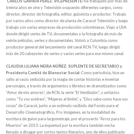
CARLOS GAVIRIA PÉREZ.
VICEPRESENTE:
Ha trabajado por más de
treinta años en cine y Televisión ocupando diferentes cargos, como
director, director de fotografía, editor, guionista y productor. Trabajo
por varios años como director de planta de Caracol Televisión y luego
trabajo con varias empresas de producción colombianas. Viajo a USA
donde dirigió series de TV, documentales y la fotografía de más de
veinte películas, series y documentales. Volvió a Colombia como
productor general del lanzamiento del canal RCN TV, luego dirigió
más de 20 cabezotes de series y varias series para ese mismo canal.
CLAUDIA LILIANA NEIRA NÚÑEZ
.
SUPLENTE DE SECRETARIO y
Presidenta Comité de Bienestar Social:
Como periodista, hice un
salto al vacío seducida por la magia de contar historias e inventar
personajes, a través de argumentos y libretos en dramatizados como
“Amor de mis amores”, de RCN, la serie “El Ventilador”, y unitarios
como “Tu voz estéreo”, “Mujeres al límite”, y “Dios sabe como hace sus
cosas” de Caracol, junto a un estímulo recibido del Fondo para el
Desarrollo Cinematográfico, Pro Imágenes, en la modalidad de
escritura de guion para largometraje, por el proyecto “Arroz para los
Muertos” en 2013. La inquietud por la escritura también me ha
llevado a divagar por cortos textos literarios, uno de ellos publicado