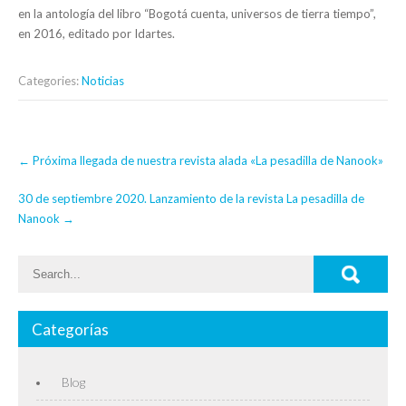
en la antología del libro “Bogotá cuenta, universos de tierra tiempo”,
en 2016, editado por Idartes.
Categories:
Noticias
Post
←
Próxima llegada de nuestra revista alada «La pesadilla de Nanook»
navigation
30 de septiembre 2020. Lanzamiento de la revista La pesadilla de
Nanook
→
Categorías
Blog