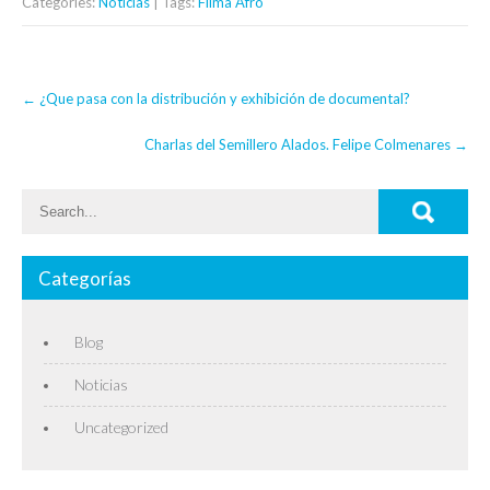
Categories:
Noticias
| Tags:
Filma Afro
Post
←
¿Que pasa con la distribución y exhibición de documental?
navigation
Charlas del Semillero Alados. Felipe Colmenares
→
Categorías
Blog
Noticias
Uncategorized