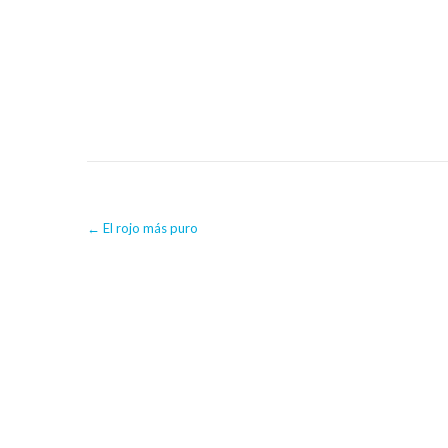
Post
←
El rojo más puro
navigation