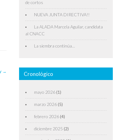
de cortos
NUEVA JUNTA DIRECTIVA!!
La ALADA Marcela Aguilar, candidata
al CNACC
La siembra continúa…
ky
→
Cronológico
mayo 2026
(1)
marzo 2026
(5)
febrero 2026
(4)
diciembre 2025
(2)